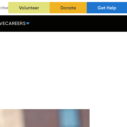
Volunteer
Donate
Get Help
cribe
VE
CAREERS