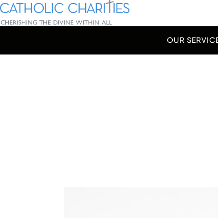
Skip Navigation
Catholic Charities | Cherishing the Divine Within All
OUR SERVIC
Start of main content.