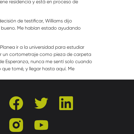
iene residencia y está en proceso de
isión de testificar, Williams dijo
go bueno. Me habían estado ayudando
 Planea ir a la universidad para estudiar
ucir un cortometraje como pieza de carpeta
te de Esperanza, nunca me sentí solo cuando
que tomé, y llegar hasta aquí. Me
facebook
twitter
linkedin
instagram
youtube
r