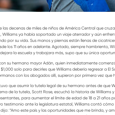
de las decenas de miles de niños de América Central que cruzaro
Williams ya había soportado un viaje aterrador y aún enfrentaba
o por su vida. Sus manos y piernas están llenas de cicatrices
sde los 11 años en adelante. Agotado, siempre hambriento, W
ejara la escuela y trabajara más, supo que su única oportunid
ar con su hermano mayor Adán, quien inmediatamente comenzó 
1,000 solo para decirles que Williams debería regresar a El S
hermanos con los abogados allí, supieron por primera vez que 
uvo que asumir la tutela legal de su hermano antes de que Will
de la tutela, Scott Rose, escuchó la historia de Williams y le
entantes, para aumentar el límite de edad de 18 a 21 años par
ivo testimonio ante la legislatura estatal, Williams contó có
y dijo: “Amo este país y las oportunidades que me brinda, y am