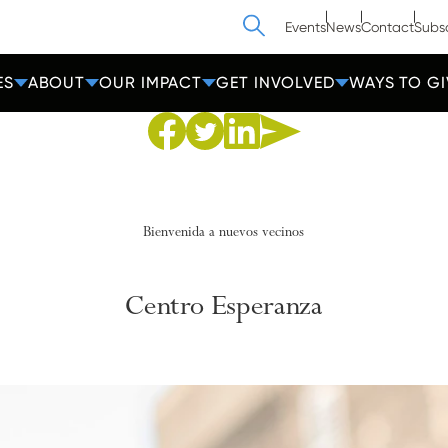
Search
Events
News
Contact
Subs
ES
ABOUT
OUR IMPACT
GET INVOLVED
WAYS TO GI
Share to Facebook
Share to Twitter
Share via Email
Share to Linkedin
Bienvenida a nuevos vecinos
Centro
Esperanza