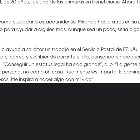
 de 20 años, fue una de las primeras en beneficiarse. Ahora t
 como ciudadano estadounidense. Mirando hacia atrás en su dec
lgo para ayudar a alguien más, aunque sea un poco, sería al
 lo ayudó a solicitar un trabajo en el Servicio Postal de EE. UU.
ndo el correo y escribiendo durante el día, pensando en prod
ad. “Conseguir un estatus legal ha sido grande”, dijo. “La gen
 persona, no como un caso. Realmente les importa. El camino 
s. Me inspira a hacer algo con mi vida”.
athedral Street
Contact Us
Get Help
more, MD 21201
Privacy
600-2000
Donate
Employees
cc-md.org
Voluntee